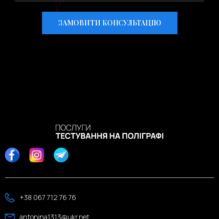
+38 067 712 76 76
antonina1313@ukr.net