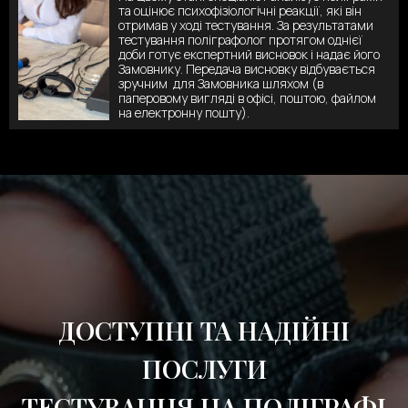
та оцінює психофізіологічні реакції, які він
отримав у ході тестування. За результатами
тестування поліграфолог протягом однієї
доби готує експертний висновок і надає його
Замовнику. Передача висновку відбувається
зручним для Замовника шляхом (в
паперовому вигляді в офісі, поштою, файлом
на електронну пошту).
ДОСТУПНІ ТА НАДІЙНІ
ПОСЛУГИ
ТЕСТУВАННЯ НА ПОЛІГРАФІ