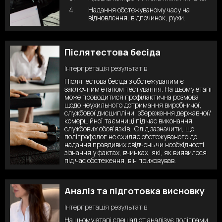
Надання обстежуваному часу на
відновлення, відпочинок, рухи.
Післятестова бесіда
Інтерпретація результатів
Післятестова бесіда з обстежуваним є
заключним етапом тестування. На цьому етапі
може проводитися профілактична розмова
щодо неухильного дотримання виробничої,
службової дисципліни, збереження державної/
комерційної таємниці під час виконання
службових обов’язків. Слід зазначити, що
поліграфолог не схиляє обстежуваного до
надання правдивих свідчень чи необхідності
зізнання у фактах, вчинках, які, як виявилося
під час обстеження, він приховував.
Аналіз та підготовка висновку
Інтерпретація результатів
На цьому етапі спеціаліст аналізує поліграми