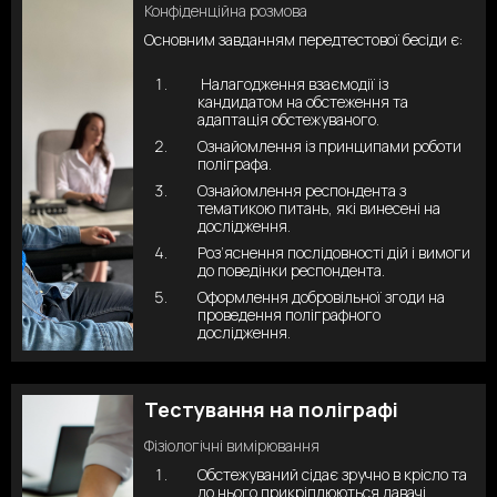
Конфіденційна розмова
Основним завданням передтестової бесіди є:
Налагодження взаємодії із
кандидатом на обстеження та
адаптація обстежуваного.
Ознайомлення із принципами роботи
поліграфа.
Ознайомлення респондента з
тематикою питань, які винесені на
дослідження.
Роз’яснення послідовності дій і вимоги
до поведінки респондента.
Оформлення добровільної згоди на
проведення поліграфного
дослідження.
Тестування на поліграфі
Фізіологічні вимірювання
Обстежуваний сідає зручно в крісло та
до нього прикріплюються давачі.