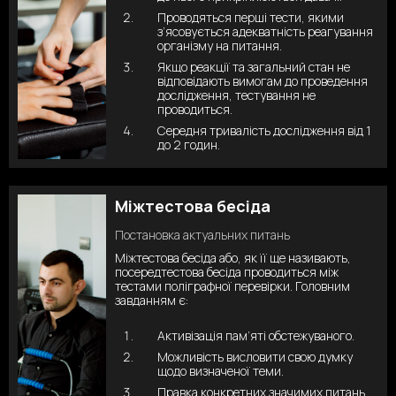
Проводяться перші тести, якими
з’ясовується адекватність реагування
організму на питання.
Якщо реакції та загальний стан не
відповідають вимогам до проведення
дослідження, тестування не
проводиться.
Середня тривалість дослідження від 1
до 2 годин.
Міжтестова бесіда
Постановка актуальних питань
Міжтестова бесіда або, як її ще називають,
посередтестова бесіда проводиться між
тестами поліграфної перевірки. Головним
завданням є:
Активізація пам’яті обстежуваного.
Можливість висловити свою думку
щодо визначеної теми.
Правка конкретних значимих питань.